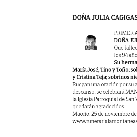
DOÑA JULIA CAGIGA
PRIMER 
DOÑA JU
Que fallec
los 94 año
Su herman
María José, Tino y Toño; so
y Cristina Teja; sobrinos n
Ruegan una oración por su al
descanso, se celebrará MAÑ
la Iglesia Parroquial de San
quedarán agradecidos.
Maoño, 25 de noviembre de
www.funerarialamontanes