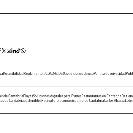
gal
Accesibilidad
Reglamento UE 2024/1083
Condiciones de uso
Política de privacidad
Publ
enda Cantabria
Playas
Soluciones digitales para Pymes
Restaurantes en Cantabria
De tien
as de Cantabria
Sostenibles
Racing
Foro Económico
Empleo Cantabria
Carlos Alcaraz
Loter