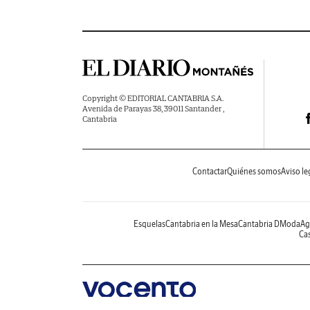
Copyright © EDITORIAL CANTABRIA S.A.
Avenida de Parayas 38, 39011 Santander ,
Cantabria
Contactar
Quiénes somos
Aviso le
Esquelas
Cantabria en la Mesa
Cantabria DModa
Ag
Cas