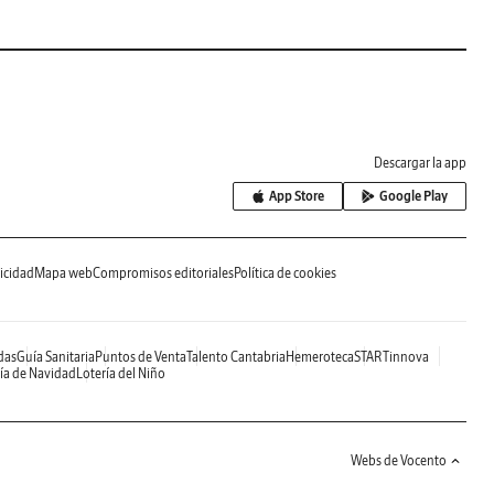
Descargar la app
App Store
Google Play
icidad
Mapa web
Compromisos editoriales
Política de cookies
das
Guía Sanitaria
Puntos de Venta
Talento Cantabria
Hemeroteca
STARTinnova
ía de Navidad
Lotería del Niño
Webs de Vocento