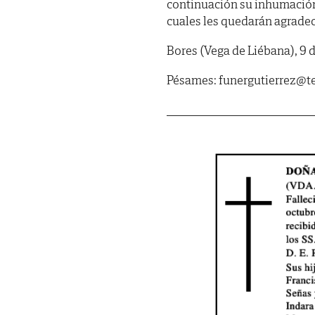
continuación su inhumación 
cuales les quedarán agradeci
Bores (Vega de Liébana), 9 
Pésames: funergutierrez@te