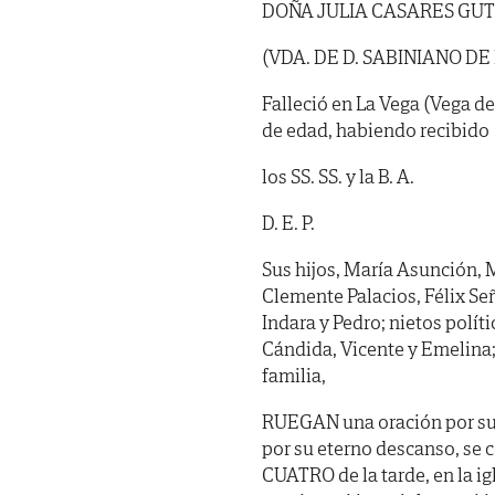
DOÑA JULIA CASARES GU
(VDA. DE D. SABINIANO DE
Falleció en La Vega (Vega de
de edad, habiendo recibido
los SS. SS. y la B. A.
D. E. P.
Sus hijos, María Asunción, M
Clemente Palacios, Félix Seña
Indara y Pedro; nietos polít
Cándida, Vicente y Emelina
familia,
RUEGAN una oración por su a
por su eterno descanso, se c
CUATRO de la tarde, en la ig