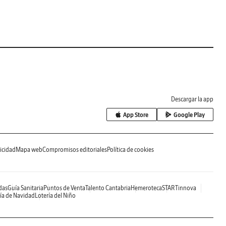
Descargar la app
App Store
Google Play
icidad
Mapa web
Compromisos editoriales
Política de cookies
das
Guía Sanitaria
Puntos de Venta
Talento Cantabria
Hemeroteca
STARTinnova
ía de Navidad
Lotería del Niño