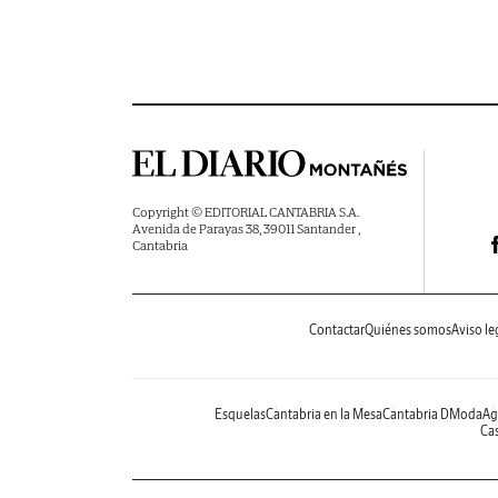
Copyright © EDITORIAL CANTABRIA S.A.
Avenida de Parayas 38, 39011 Santander ,
Cantabria
Contactar
Quiénes somos
Aviso le
Esquelas
Cantabria en la Mesa
Cantabria DModa
Ag
Cas