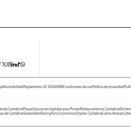
gal
Accesibilidad
Reglamento UE 2024/1083
Condiciones de uso
Política de privacidad
Publ
enda Cantabria
Playas
Soluciones digitales para Pymes
Restaurantes en Cantabria
De tien
as de Cantabria
Sostenibles
Racing
Foro Económico
Empleo Cantabria
Carlos Alcaraz
Loter