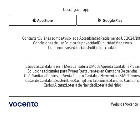
Descargar la app
App Store
Google Play
Contactar
Quiénes somos
Aviso legal
Accesibilidad
Reglamento UE 2024/10
Condiciones de uso
Política de privacidad
Publicidad
Mapa web
Compromisos editoriales
Política de cookies
Esquelas
Cantabria en la Mesa
Cantabria DModa
Agenda Cantabria
Playas
Soluciones digitales para Pymes
Restaurantes en Cantabria
De tiendas
Guía Sanitaria
Puntos de Venta
Talento Cantabria
Hemeroteca
STARTinnov
Casas de Cantabria
Sostenibles
Racing
Foro Económico
Empleo Cantabria
Carlos Alcaraz
Lotería de Navidad
Lotería del Niño
Webs de Vocento