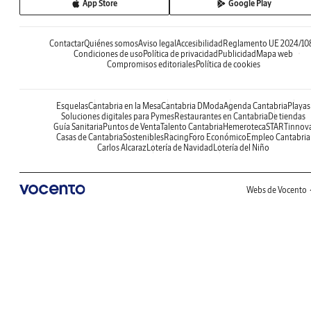
App Store
Google Play
Contactar
Quiénes somos
Aviso legal
Accesibilidad
Reglamento UE 2024/10
Condiciones de uso
Política de privacidad
Publicidad
Mapa web
Compromisos editoriales
Política de cookies
Esquelas
Cantabria en la Mesa
Cantabria DModa
Agenda Cantabria
Playas
Soluciones digitales para Pymes
Restaurantes en Cantabria
De tiendas
Guía Sanitaria
Puntos de Venta
Talento Cantabria
Hemeroteca
STARTinnov
Casas de Cantabria
Sostenibles
Racing
Foro Económico
Empleo Cantabria
Carlos Alcaraz
Lotería de Navidad
Lotería del Niño
Webs de Vocento