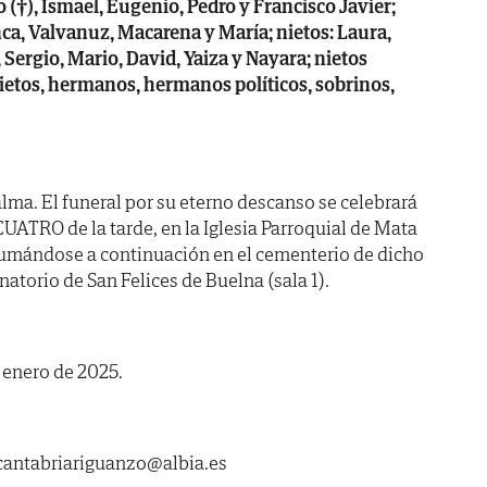
 (†), Ismael, Eugenio, Pedro y Francisco Javier;
anca, Valvanuz, Macarena y María; nietos: Laura,
 Sergio, Mario, David, Yaiza y Nayara; nietos
anietos, hermanos, hermanos políticos, sobrinos,
lma. El funeral por su eterno descanso se celebrará
CUATRO de la tarde, en la Iglesia Parroquial de Mata
humándose a continuación en el cementerio de dicho
natorio de San Felices de Buelna (sala 1).
 enero de 2025.
ntabriariguanzo@albia.es