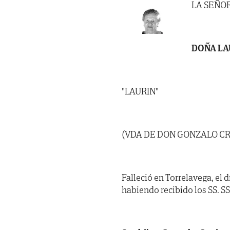
LA SEÑO
DOÑA LA
"LAURIN"
(VDA DE DON GONZALO C
Falleció en Torrelavega, el 
habiendo recibido los SS. SS.