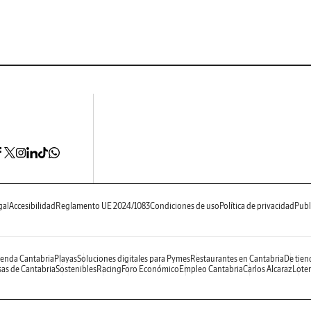
gal
Accesibilidad
Reglamento UE 2024/1083
Condiciones de uso
Política de privacidad
Publ
enda Cantabria
Playas
Soluciones digitales para Pymes
Restaurantes en Cantabria
De tien
as de Cantabria
Sostenibles
Racing
Foro Económico
Empleo Cantabria
Carlos Alcaraz
Loter