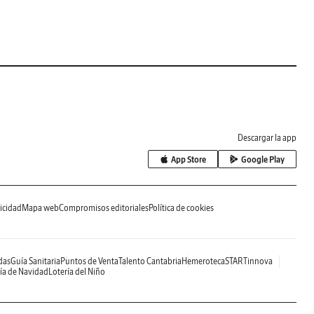
Descargar la app
App Store
Google Play
icidad
Mapa web
Compromisos editoriales
Política de cookies
das
Guía Sanitaria
Puntos de Venta
Talento Cantabria
Hemeroteca
STARTinnova
ía de Navidad
Lotería del Niño