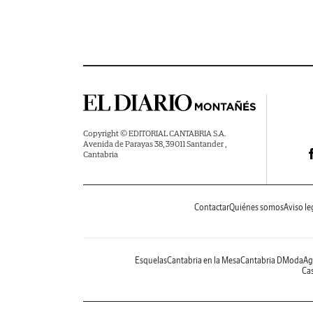
Copyright © EDITORIAL CANTABRIA S.A.
Avenida de Parayas 38, 39011 Santander ,
Cantabria
Contactar
Quiénes somos
Aviso le
Esquelas
Cantabria en la Mesa
Cantabria DModa
Ag
Cas