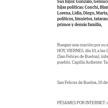
Sus hijos: Gonzalo, Geniuco
hijas políticas: Conchi, Bl
Lorena, Lidia, Diego, Marta,
políticos, bisnietos, tatar
primos y demás familia,
Ruegan una oración por su a
HOY, VIERNES, día 10, a las 
(San Felices de Buelna), in
pueblo. Capilla Ardiente: Ta
San Felices de Buelna, 10 de
PÉSAMES POR INTERNET: ca