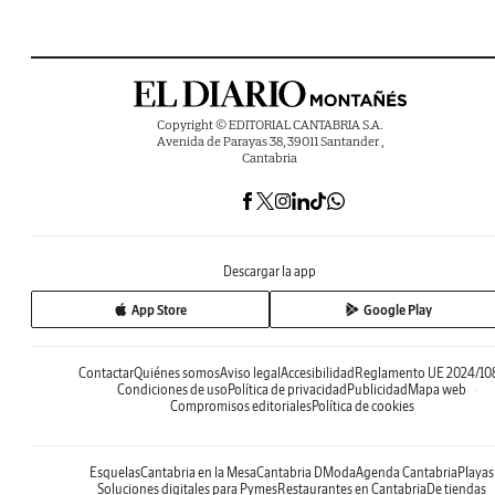
Copyright © EDITORIAL CANTABRIA S.A.
Avenida de Parayas 38, 39011 Santander ,
Cantabria
Descargar la app
App Store
Google Play
Contactar
Quiénes somos
Aviso legal
Accesibilidad
Reglamento UE 2024/10
Condiciones de uso
Política de privacidad
Publicidad
Mapa web
Compromisos editoriales
Política de cookies
Esquelas
Cantabria en la Mesa
Cantabria DModa
Agenda Cantabria
Playas
Soluciones digitales para Pymes
Restaurantes en Cantabria
De tiendas