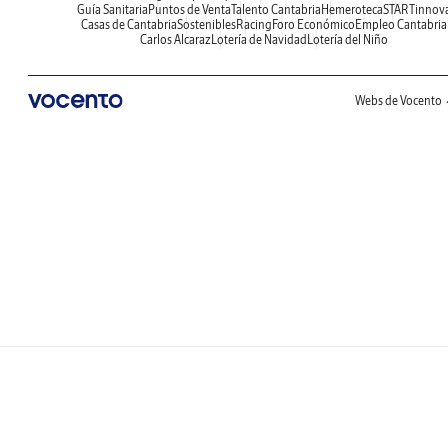
Guía Sanitaria
Puntos de Venta
Talento Cantabria
Hemeroteca
STARTinnov
Casas de Cantabria
Sostenibles
Racing
Foro Económico
Empleo Cantabria
Carlos Alcaraz
Lotería de Navidad
Lotería del Niño
Webs de Vocento