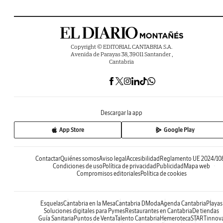
Copyright © EDITORIAL CANTABRIA S.A.
Avenida de Parayas 38, 39011 Santander ,
Cantabria
Descargar la app
App Store
Google Play
Contactar
Quiénes somos
Aviso legal
Accesibilidad
Reglamento UE 2024/10
Condiciones de uso
Política de privacidad
Publicidad
Mapa web
Compromisos editoriales
Política de cookies
Esquelas
Cantabria en la Mesa
Cantabria DModa
Agenda Cantabria
Playas
Soluciones digitales para Pymes
Restaurantes en Cantabria
De tiendas
Guía Sanitaria
Puntos de Venta
Talento Cantabria
Hemeroteca
STARTinnov