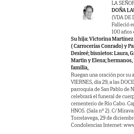
LA SEÑO
DOÑA LA
(VDA DE
Falleció e
100 años d
Su hija: Victorina Martínez
( Carrocerías Conrado) y Pa
Desireé; bisnietos: Laura, 
Martin y Elena; hermanos, 
familia,
Ruegan una oración por su a
VIERNES, día 29, a las DOCE
parroquia de San Pablo de 
celebrará el funeral de cue
cementerio de Río Cabo. 
HNOS. (Sala nº 2). C/ Miraval
Torrelavega, 29 de diciembr
Condolencias Internet: www