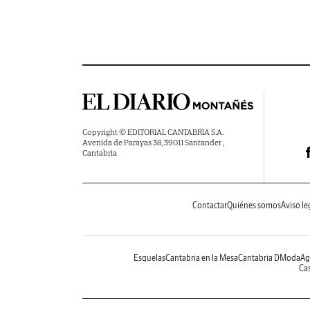
Copyright © EDITORIAL CANTABRIA S.A.
Avenida de Parayas 38, 39011 Santander ,
Cantabria
Contactar
Quiénes somos
Aviso le
Esquelas
Cantabria en la Mesa
Cantabria DModa
Ag
Cas