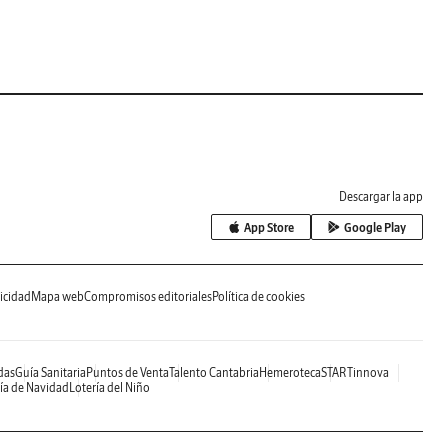
Descargar la app
App Store
Google Play
icidad
Mapa web
Compromisos editoriales
Política de cookies
das
Guía Sanitaria
Puntos de Venta
Talento Cantabria
Hemeroteca
STARTinnova
ía de Navidad
Lotería del Niño