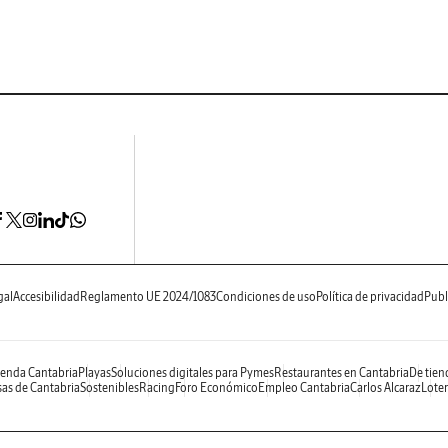
gal
Accesibilidad
Reglamento UE 2024/1083
Condiciones de uso
Política de privacidad
Publ
enda Cantabria
Playas
Soluciones digitales para Pymes
Restaurantes en Cantabria
De tien
as de Cantabria
Sostenibles
Racing
Foro Económico
Empleo Cantabria
Carlos Alcaraz
Loter