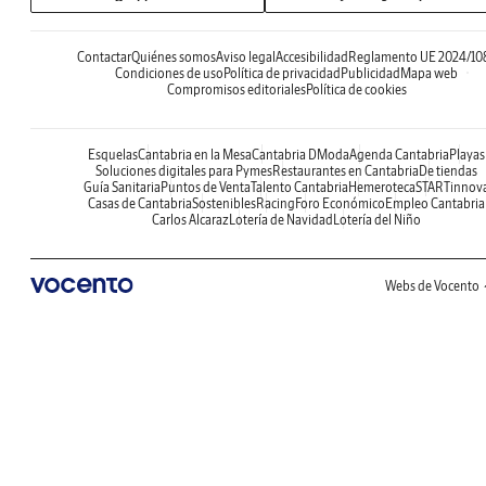
Contactar
Quiénes somos
Aviso legal
Accesibilidad
Reglamento UE 2024/10
Condiciones de uso
Política de privacidad
Publicidad
Mapa web
Compromisos editoriales
Política de cookies
Esquelas
Cantabria en la Mesa
Cantabria DModa
Agenda Cantabria
Playas
Soluciones digitales para Pymes
Restaurantes en Cantabria
De tiendas
Guía Sanitaria
Puntos de Venta
Talento Cantabria
Hemeroteca
STARTinnov
Casas de Cantabria
Sostenibles
Racing
Foro Económico
Empleo Cantabria
Carlos Alcaraz
Lotería de Navidad
Lotería del Niño
Webs de Vocento