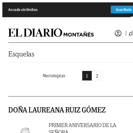
Saltar al contenido
Accede sin límites
Suscríbete
Esquelas
1
2
Necrologicas
DOÑA LAUREANA RUIZ GÓMEZ
PRIMER ANIVERSARIO DE LA
SEÑORA