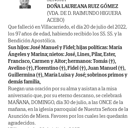
DOÑA LAUREANA RUIZ GÓMEZ
(VDA. DE D. RAIMUNDO HIGUERA
ACEBO)
Que falleció en Villacarriedo, el día 20 de julio del 2022,
los 97 años de edad, habiendo recibido los SS. SS. y la
Bendición Apostólica.
Sus hijos: José Manuel y Fidel; hijas políticas: María
Ángeles y Marina; nietos: José, Lines, Pilar, Ester,
Francisco, Carmen y Aitor; hermanos: Tomás (†),
Avelino (†), Florentino (†), Fidel (†), Juan Manuel (†),
Guillermina (†), María Luisa y José; sobrinos primos y
demás familia,
Ruegan una oración por su alma y asistan a la misa
aniversario que, por su eterno descanso, se celebrará
MAÑANA, DOMINGO, día 30 de julio, a las ONCE de la
mañana, en la iglesia parroquial de Nuestra Señora de l
Asunción de Miera. Favores por los cuales les quedarán
agradecidos.