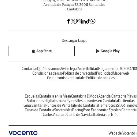
Avenida de Parayas 38, 39011 Santander ,
Cantabria
Descargar la app
App Store
Google Play
Contactar
Quiénes somos
Aviso legal
Accesibilidad
Reglamento UE 2024/10
Condiciones de uso
Política de privacidad
Publicidad
Mapa web
Compromisos editoriales
Política de cookies
Esquelas
Cantabria en la Mesa
Cantabria DModa
Agenda Cantabria
Playas
Soluciones digitales para Pymes
Restaurantes en Cantabria
De tiendas
Guía Sanitaria
Puntos de Venta
Talento Cantabria
Hemeroteca
STARTinnov
Casas de Cantabria
Sostenibles
Racing
Foro Económico
Empleo Cantabria
Carlos Alcaraz
Lotería de Navidad
Lotería del Niño
Webs de Vocento