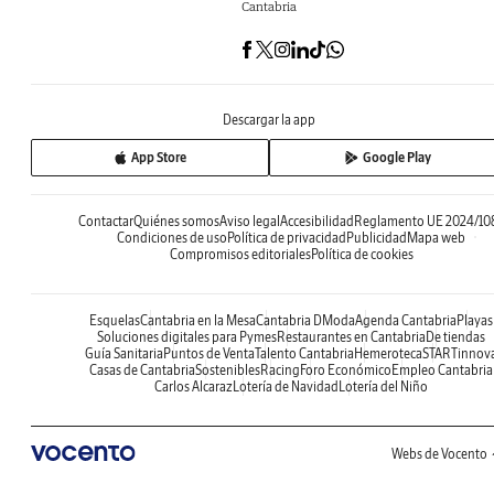
Cantabria
Descargar la app
App Store
Google Play
Contactar
Quiénes somos
Aviso legal
Accesibilidad
Reglamento UE 2024/10
Condiciones de uso
Política de privacidad
Publicidad
Mapa web
Compromisos editoriales
Política de cookies
Esquelas
Cantabria en la Mesa
Cantabria DModa
Agenda Cantabria
Playas
Soluciones digitales para Pymes
Restaurantes en Cantabria
De tiendas
Guía Sanitaria
Puntos de Venta
Talento Cantabria
Hemeroteca
STARTinnov
Casas de Cantabria
Sostenibles
Racing
Foro Económico
Empleo Cantabria
Carlos Alcaraz
Lotería de Navidad
Lotería del Niño
Webs de Vocento