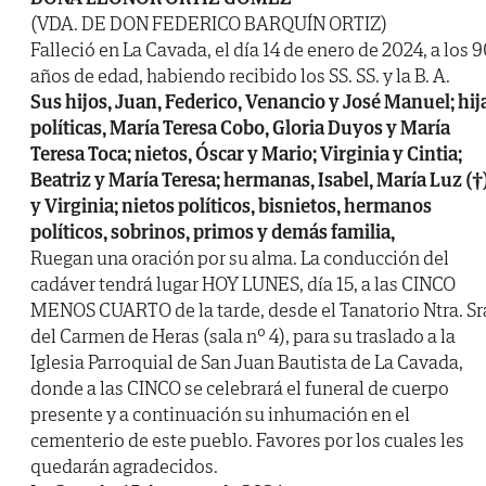
(VDA. DE DON FEDERICO BARQUÍN ORTIZ)
Falleció en La Cavada, el día 14 de enero de 2024, a los 
años de edad, habiendo recibido los SS. SS. y la B. A.
Sus hijos, Juan, Federico, Venancio y José Manuel; hij
políticas, María Teresa Cobo, Gloria Duyos y María
Teresa Toca; nietos, Óscar y Mario; Virginia y Cintia;
Beatriz y María Teresa; hermanas, Isabel, María Luz (†
y Virginia; nietos políticos, bisnietos, hermanos
políticos, sobrinos, primos y demás familia,
Ruegan una oración por su alma. La conducción del
cadáver tendrá lugar HOY LUNES, día 15, a las CINCO
MENOS CUARTO de la tarde, desde el Tanatorio Ntra. Sr
del Carmen de Heras (sala nº 4), para su traslado a la
Iglesia Parroquial de San Juan Bautista de La Cavada,
donde a las CINCO se celebrará el funeral de cuerpo
presente y a continuación su inhumación en el
cementerio de este pueblo. Favores por los cuales les
quedarán agradecidos.