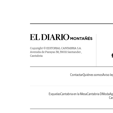
Copyright © EDITORIAL CANTABRIA S.A.
Avenida de Parayas 38, 39011 Santander ,
Cantabria
Contactar
Quiénes somos
Aviso le
Esquelas
Cantabria en la Mesa
Cantabria DModa
Ag
Cas