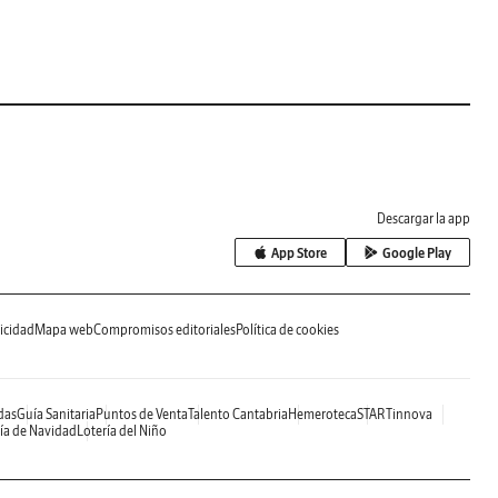
Descargar la app
App Store
Google Play
icidad
Mapa web
Compromisos editoriales
Política de cookies
das
Guía Sanitaria
Puntos de Venta
Talento Cantabria
Hemeroteca
STARTinnova
ía de Navidad
Lotería del Niño