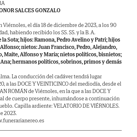
RA
ONOR SALCES GONZALO
n Viérnoles, el día 18 de diciembre de 2023, a los 90
ad, habiendo recibido los SS. SS. y la B. A.
 la Sota; hijos: Ramona, Pedro Avelino y Patri; hijos
 Alfonso; nietos: Juan Francisco, Pedro, Alejandro,
, Maite, Alfonso y María; nietos políticos, bisnietos;
y Ana; hermanos políticos, sobrinos, primos y demás
lma. La conducción del cadáver tendrá lugar
 a las DOCE Y VEINTICINCO del mediodía, desde el
 SAN ROMÁN de Viérnoles, en la que a las DOCE Y
ral de cuerpo presente, inhumándose a continuación
pueblo. Capilla ardiente: VELATORIO DE VIÉRNOLES.
de 2023.
.funerarianereo.es