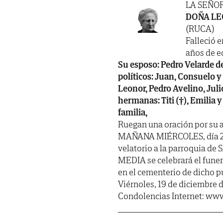
LA SEÑO
DOÑA LE
(RUCA)
Falleció e
años de ed
Su esposo: Pedro Velarde de
políticos: Juan, Consuelo y
Leonor, Pedro Avelino, Julio
hermanas: Titi (†), Emilia 
familia,
Ruegan una oración por su a
MAÑANA MIÉRCOLES, día 20,
velatorio a la parroquia de
MEDIA se celebrará el fune
en el cementerio de dicho 
Viérnoles, 19 de diciembre 
Condolencias Internet: www