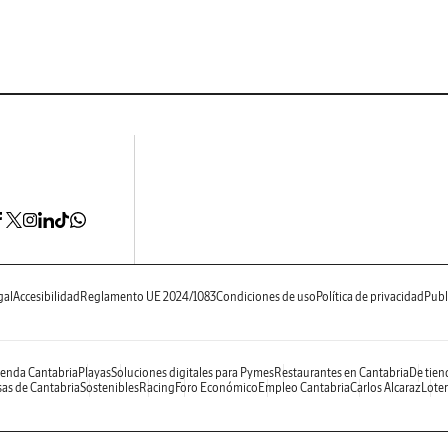
gal
Accesibilidad
Reglamento UE 2024/1083
Condiciones de uso
Política de privacidad
Publ
enda Cantabria
Playas
Soluciones digitales para Pymes
Restaurantes en Cantabria
De tien
as de Cantabria
Sostenibles
Racing
Foro Económico
Empleo Cantabria
Carlos Alcaraz
Loter