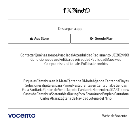
Descargar la app
App Store
Google Play
Contactar
Quiénes somos
Aviso legal
Accesibilidad
Reglamento UE 2024/10
Condiciones de uso
Política de privacidad
Publicidad
Mapa web
Compromisos editoriales
Política de cookies
Esquelas
Cantabria en la Mesa
Cantabria DModa
Agenda Cantabria
Playas
Soluciones digitales para Pymes
Restaurantes en Cantabria
De tiendas
Guía Sanitaria
Puntos de Venta
Talento Cantabria
Hemeroteca
STARTinnov
Casas de Cantabria
Sostenibles
Racing
Foro Económico
Empleo Cantabria
Carlos Alcaraz
Lotería de Navidad
Lotería del Niño
Webs de Vocento