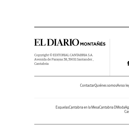
Copyright © EDITORIAL CANTABRIA S.A.
Avenida de Parayas 38, 39011 Santander ,
Cantabria
Contactar
Quiénes somos
Aviso le
Esquelas
Cantabria en la Mesa
Cantabria DModa
Ag
Cas