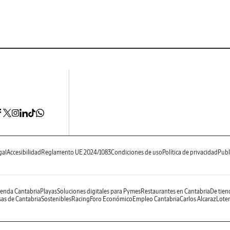
gal
Accesibilidad
Reglamento UE 2024/1083
Condiciones de uso
Política de privacidad
Publ
enda Cantabria
Playas
Soluciones digitales para Pymes
Restaurantes en Cantabria
De tien
as de Cantabria
Sostenibles
Racing
Foro Económico
Empleo Cantabria
Carlos Alcaraz
Loter