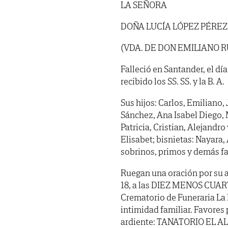
LA SEÑORA
DOÑA LUCÍA LÓPEZ PÉREZ
(VDA. DE DON EMILIANO R
Falleció en Santander, el día
recibido los SS. SS. y la B. A.
Sus hijos: Carlos, Emiliano,
Sánchez, Ana Isabel Diego, 
Patricia, Cristian, Alejandro
Elisabet; bisnietas: Nayara
sobrinos, primos y demás fa
Ruegan una oración por su 
18, a las DIEZ MENOS CUARTO
Crematorio de Funeraria La
intimidad familiar. Favores 
ardiente: TANATORIO EL ALI