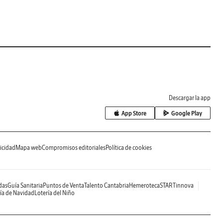
Descargar la app
App Store
Google Play
icidad
Mapa web
Compromisos editoriales
Política de cookies
das
Guía Sanitaria
Puntos de Venta
Talento Cantabria
Hemeroteca
STARTinnova
ía de Navidad
Lotería del Niño