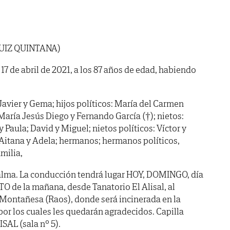
UIZ QUINTANA)
 17 de abril de 2021, a los 87 años de edad, habiendo
 Javier y Gema; hijos políticos: María del Carmen
María Jesús Diego y Fernando García (†); nietos:
 y Paula; David y Miguel; nietos políticos: Víctor y
, Aitana y Adela; hermanos; hermanos políticos,
milia,
alma. La conducción tendrá lugar HOY, DOMINGO, día
 de la mañana, desde Tanatorio El Alisal, al
 Montañesa (Raos), donde será incinerada en la
por los cuales les quedarán agradecidos. Capilla
SAL (sala nº 5).