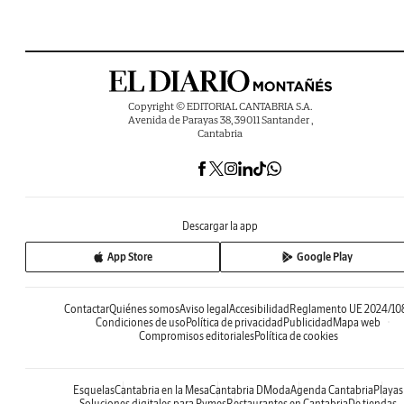
Copyright © EDITORIAL CANTABRIA S.A.
Avenida de Parayas 38, 39011 Santander ,
Cantabria
Descargar la app
App Store
Google Play
Contactar
Quiénes somos
Aviso legal
Accesibilidad
Reglamento UE 2024/10
Condiciones de uso
Política de privacidad
Publicidad
Mapa web
Compromisos editoriales
Política de cookies
Esquelas
Cantabria en la Mesa
Cantabria DModa
Agenda Cantabria
Playas
Soluciones digitales para Pymes
Restaurantes en Cantabria
De tiendas