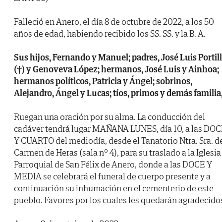
Falleció en Anero, el día 8 de octubre de 2022, a los 50
años de edad, habiendo recibido los SS. SS. y la B. A.
Sus hijos, Fernando y Manuel; padres, José Luis Portil
(†) y Genoveva López; hermanos, José Luis y Ainhoa;
hermanos políticos, Patricia y Ángel; sobrinos,
Alejandro, Ángel y Lucas; tíos, primos y demás familia
Ruegan una oración por su alma. La conducción del
cadáver tendrá lugar MAÑANA LUNES, día 10, a las DO
Y CUARTO del mediodía, desde el Tanatorio Ntra. Sra. d
Carmen de Heras (sala nº 4), para su traslado a la Iglesia
Parroquial de San Félix de Anero, donde a las DOCE Y
MEDIA se celebrará el funeral de cuerpo presente y a
continuación su inhumación en el cementerio de este
pueblo. Favores por los cuales les quedarán agradecido