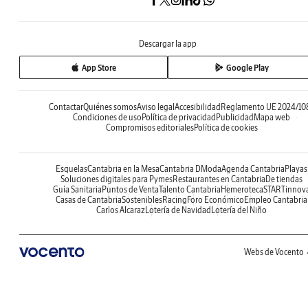
Descargar la app
App Store
Google Play
Contactar
Quiénes somos
Aviso legal
Accesibilidad
Reglamento UE 2024/10
Condiciones de uso
Política de privacidad
Publicidad
Mapa web
Compromisos editoriales
Política de cookies
Esquelas
Cantabria en la Mesa
Cantabria DModa
Agenda Cantabria
Playas
Soluciones digitales para Pymes
Restaurantes en Cantabria
De tiendas
Guía Sanitaria
Puntos de Venta
Talento Cantabria
Hemeroteca
STARTinnov
Casas de Cantabria
Sostenibles
Racing
Foro Económico
Empleo Cantabria
Carlos Alcaraz
Lotería de Navidad
Lotería del Niño
Webs de Vocento