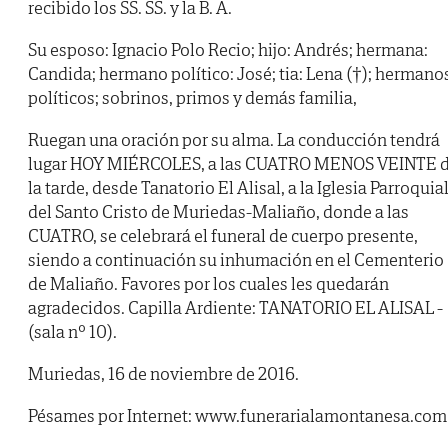
recibido los SS. SS. y la B. A.
Su esposo: Ignacio Polo Recio; hijo: Andrés; hermana:
Candida; hermano político: José; tia: Lena (†); hermano
políticos; sobrinos, primos y demás familia,
Ruegan una oración por su alma. La conducción tendrá
lugar HOY MIÉRCOLES, a las CUATRO MENOS VEINTE 
la tarde, desde Tanatorio El Alisal, a la Iglesia Parroquia
del Santo Cristo de Muriedas-Maliaño, donde a las
CUATRO, se celebrará el funeral de cuerpo presente,
siendo a continuación su inhumación en el Cementerio
de Maliaño. Favores por los cuales les quedarán
agradecidos. Capilla Ardiente: TANATORIO EL ALISAL -
(sala nº 10).
Muriedas, 16 de noviembre de 2016.
Pésames por Internet: www.funerarialamontanesa.com