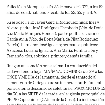
Falleció en Mompía, el día 27 de mayo de 2022, a los 63
años de edad, habiendo recibido los SS. SS. y la B. A.
Su esposo Félix Javier García Rodríguez; hijos: Inés y
Álvaro; padre: José Rodríguez Escobedo (Vdo. de Doña
Luz María Marqués Hondal); padre político: Luciano
García Ávila (Vdo. de Doña María de Pilar Rodríguez
García); hermano: José Ignacio; hermanos políticos:
Azucena, Luciano Ignacio, Ana María, Purificación y
Fernando, tíos, sobrinos, primos y demás familia,
Ruegan una oración por su alma. La conducción del
cadáver tendrá lugar MAÑANA, DOMINGO, día 29, a las
ONCE Y MEDIA de la mañana, desde el tanatorio al
cementerio de Ciriego para su incineración. El funeral
por su eterno descanso se celebrará el PRÓXIMO LUNES
día 30, a las SIETE de la tarde, en la iglesia parroquial de
PP. PP. Capuchinos (C/ Juan de la Cosa). La incineración