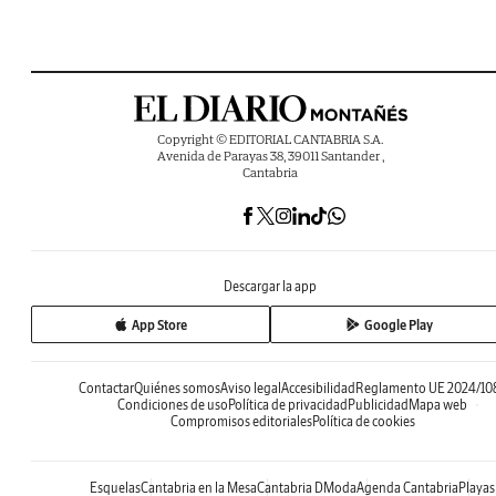
Copyright © EDITORIAL CANTABRIA S.A.
Avenida de Parayas 38, 39011 Santander ,
Cantabria
Descargar la app
App Store
Google Play
Contactar
Quiénes somos
Aviso legal
Accesibilidad
Reglamento UE 2024/10
Condiciones de uso
Política de privacidad
Publicidad
Mapa web
Compromisos editoriales
Política de cookies
Esquelas
Cantabria en la Mesa
Cantabria DModa
Agenda Cantabria
Playas