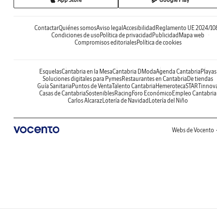
Contactar
Quiénes somos
Aviso legal
Accesibilidad
Reglamento UE 2024/10
Condiciones de uso
Política de privacidad
Publicidad
Mapa web
Compromisos editoriales
Política de cookies
Esquelas
Cantabria en la Mesa
Cantabria DModa
Agenda Cantabria
Playas
Soluciones digitales para Pymes
Restaurantes en Cantabria
De tiendas
Guía Sanitaria
Puntos de Venta
Talento Cantabria
Hemeroteca
STARTinnov
Casas de Cantabria
Sostenibles
Racing
Foro Económico
Empleo Cantabria
Carlos Alcaraz
Lotería de Navidad
Lotería del Niño
Webs de Vocento