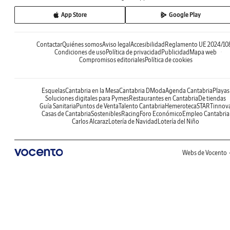
App Store
Google Play
Contactar
Quiénes somos
Aviso legal
Accesibilidad
Reglamento UE 2024/10
Condiciones de uso
Política de privacidad
Publicidad
Mapa web
Compromisos editoriales
Política de cookies
Esquelas
Cantabria en la Mesa
Cantabria DModa
Agenda Cantabria
Playas
Soluciones digitales para Pymes
Restaurantes en Cantabria
De tiendas
Guía Sanitaria
Puntos de Venta
Talento Cantabria
Hemeroteca
STARTinnov
Casas de Cantabria
Sostenibles
Racing
Foro Económico
Empleo Cantabria
Carlos Alcaraz
Lotería de Navidad
Lotería del Niño
Webs de Vocento