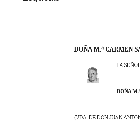
DOÑA M.ª CARMEN S
LA SEÑO
DOÑA M.
(VDA. DE DON JUAN ANTON