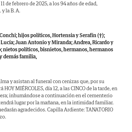
 11 de febrero de 2025, a los 94 años de edad,
y la B. A.
Conchi; hijos políticos, Hortensia y Serafín (†);
y Lucía; Juan Antonio y Miranda; Andrea, Ricardo y
co; nietos políticos, bisnietos, hermanos, hermanos
 y demás familia,
ma y asistan al funeral con cenizas que, por su
rá HOY MIÉRCOLES, día 12, a las CINCO de la tarde, en
rvera; inhumándose a continuación en el cementerio
tendrá lugar por la mañana, en la intimidad familiar.
 quedarán agradecidos. Capilla Ardiente: TANATORIO
zo.