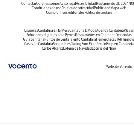
Contactar
Quiénes somos
Aviso legal
Accesibilidad
Reglamento UE 2024/10
Condiciones de uso
Política de privacidad
Publicidad
Mapa web
Compromisos editoriales
Política de cookies
Esquelas
Cantabria en la Mesa
Cantabria DModa
Agenda Cantabria
Playas
Soluciones digitales para Pymes
Restaurantes en Cantabria
De tiendas
Guía Sanitaria
Puntos de Venta
Talento Cantabria
Hemeroteca
STARTinnov
Casas de Cantabria
Sostenibles
Racing
Foro Económico
Empleo Cantabria
Carlos Alcaraz
Lotería de Navidad
Lotería del Niño
Webs de Vocento