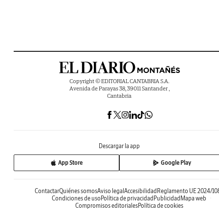
Copyright © EDITORIAL CANTABRIA S.A.
Avenida de Parayas 38, 39011 Santander ,
Cantabria
Descargar la app
App Store
Google Play
Contactar
Quiénes somos
Aviso legal
Accesibilidad
Reglamento UE 2024/10
Condiciones de uso
Política de privacidad
Publicidad
Mapa web
Compromisos editoriales
Política de cookies