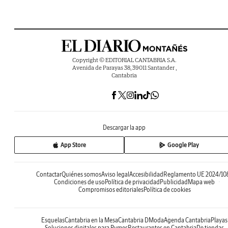
Copyright © EDITORIAL CANTABRIA S.A.
Avenida de Parayas 38, 39011 Santander ,
Cantabria
Descargar la app
App Store
Google Play
Contactar
Quiénes somos
Aviso legal
Accesibilidad
Reglamento UE 2024/10
Condiciones de uso
Política de privacidad
Publicidad
Mapa web
Compromisos editoriales
Política de cookies
Esquelas
Cantabria en la Mesa
Cantabria DModa
Agenda Cantabria
Playas
Soluciones digitales para Pymes
Restaurantes en Cantabria
De tiendas