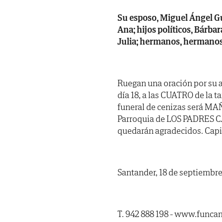
Su esposo, Miguel Ángel Gut
Ana; hijos políticos, Bárba
Julia; hermanos, hermanos 
Ruegan una oración por su 
día 18, a las CUATRO de la t
funeral de cenizas será MA
Parroquia de LOS PADRES C
quedarán agradecidos. Capill
Santander, 18 de septiembre
T. 942 888 198 - www.funca