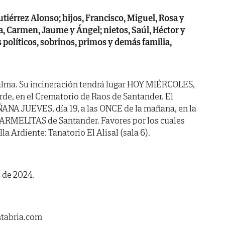
iérrez Alonso; hijos, Francisco, Miguel, Rosa y
ra, Carmen, Jaume y Ángel; nietos, Saúl, Héctor y
políticos, sobrinos, primos y demás familia,
alma. Su incineración tendrá lugar HOY MIÉRCOLES,
arde, en el Crematorio de Raos de Santander. El
ÑANA JUEVES, día 19, a las ONCE de la mañana, en la
ARMELITAS de Santander. Favores por los cuales
a Ardiente: Tanatorio El Alisal (sala 6).
 de 2024.
ntabria.com