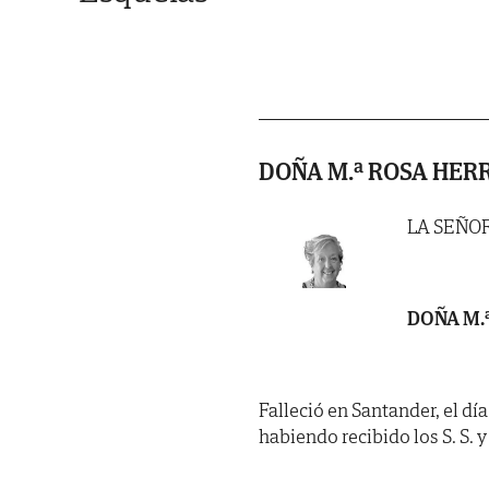
DOÑA M.ª ROSA HER
LA SEÑO
DOÑA M.
Falleció en Santander, el dí
habiendo recibido los S. S. y 