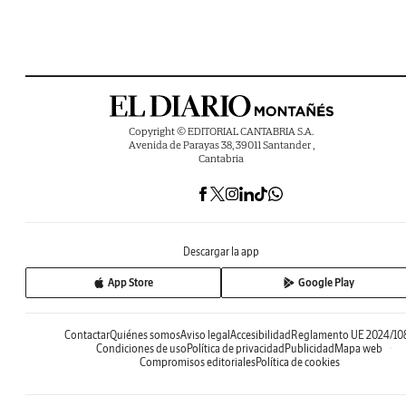
Copyright © EDITORIAL CANTABRIA S.A.
Avenida de Parayas 38, 39011 Santander ,
Cantabria
Descargar la app
App Store
Google Play
Contactar
Quiénes somos
Aviso legal
Accesibilidad
Reglamento UE 2024/10
Condiciones de uso
Política de privacidad
Publicidad
Mapa web
Compromisos editoriales
Política de cookies