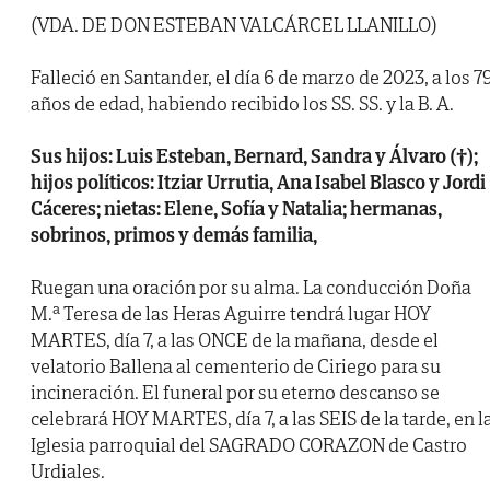
(VDA. DE DON ESTEBAN VALCÁRCEL LLANILLO)
Falleció en Santander, el día 6 de marzo de 2023, a los 7
años de edad, habiendo recibido los SS. SS. y la B. A.
Sus hijos: Luis Esteban, Bernard, Sandra y Álvaro (†);
hijos políticos: Itziar Urrutia, Ana Isabel Blasco y Jordi
Cáceres; nietas: Elene, Sofía y Natalia; hermanas,
sobrinos, primos y demás familia,
Ruegan una oración por su alma. La conducción Doña
M.ª Teresa de las Heras Aguirre tendrá lugar HOY
MARTES, día 7, a las ONCE de la mañana, desde el
velatorio Ballena al cementerio de Ciriego para su
incineración. El funeral por su eterno descanso se
celebrará HOY MARTES, día 7, a las SEIS de la tarde, en l
Iglesia parroquial del SAGRADO CORAZON de Castro
Urdiales.