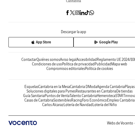
Cantabria
Descargar la app
App Store
Google Play
Contactar
Quiénes somos
Aviso legal
Accesibilidad
Reglamento UE 2024/10
Condiciones de uso
Política de privacidad
Publicidad
Mapa web
Compromisos editoriales
Política de cookies
Esquelas
Cantabria en la Mesa
Cantabria DModa
Agenda Cantabria
Playas
Soluciones digitales para Pymes
Restaurantes en Cantabria
De tiendas
Guía Sanitaria
Puntos de Venta
Talento Cantabria
Hemeroteca
STARTinnov
Casas de Cantabria
Sostenibles
Racing
Foro Económico
Empleo Cantabria
Carlos Alcaraz
Lotería de Navidad
Lotería del Niño
Webs de Vocento