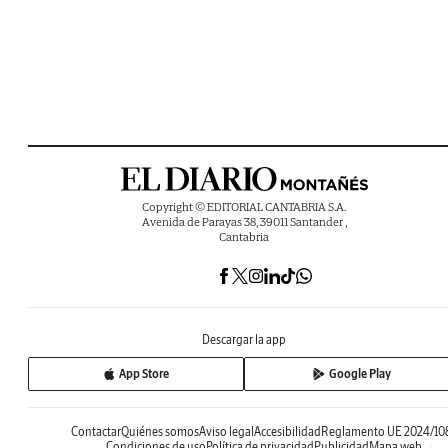
Copyright © EDITORIAL CANTABRIA S.A.
Avenida de Parayas 38, 39011 Santander ,
Cantabria
Descargar la app
App Store
Google Play
Contactar
Quiénes somos
Aviso legal
Accesibilidad
Reglamento UE 2024/10
Condiciones de uso
Política de privacidad
Publicidad
Mapa web