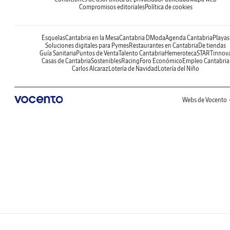
Compromisos editoriales
Política de cookies
Esquelas
Cantabria en la Mesa
Cantabria DModa
Agenda Cantabria
Playas
Soluciones digitales para Pymes
Restaurantes en Cantabria
De tiendas
Guía Sanitaria
Puntos de Venta
Talento Cantabria
Hemeroteca
STARTinnov
Casas de Cantabria
Sostenibles
Racing
Foro Económico
Empleo Cantabria
Carlos Alcaraz
Lotería de Navidad
Lotería del Niño
Webs de Vocento