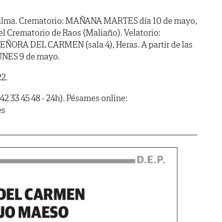
 alma. Crematorio: MAÑANA MARTES día 10 de mayo,
el Crematorio de Raos (Maliaño). Velatorio:
ORA DEL CARMEN (sala 4), Heras. A partir de las
UNES 9 de mayo.
22.
42 33 45 48 - 24h). Pésames online:
es