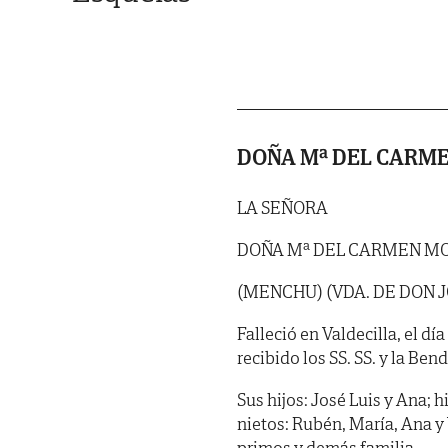
DOÑA Mª DEL CARM
LA SEÑORA
DOÑA Mª DEL CARMEN M
(MENCHU) (VDA. DE DON 
Falleció en Valdecilla, el d
recibido los SS. SS. y la Ben
Sus hijos: José Luis y Ana; 
nietos: Rubén, María, Ana y
primos y demás familia,