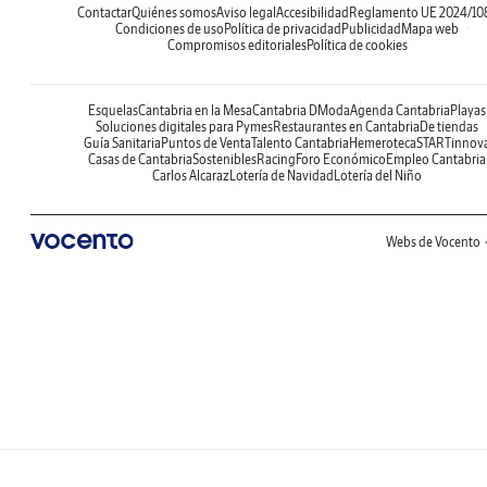
Contactar
Quiénes somos
Aviso legal
Accesibilidad
Reglamento UE 2024/10
Condiciones de uso
Política de privacidad
Publicidad
Mapa web
Compromisos editoriales
Política de cookies
Esquelas
Cantabria en la Mesa
Cantabria DModa
Agenda Cantabria
Playas
Soluciones digitales para Pymes
Restaurantes en Cantabria
De tiendas
Guía Sanitaria
Puntos de Venta
Talento Cantabria
Hemeroteca
STARTinnov
Casas de Cantabria
Sostenibles
Racing
Foro Económico
Empleo Cantabria
Carlos Alcaraz
Lotería de Navidad
Lotería del Niño
Webs de Vocento