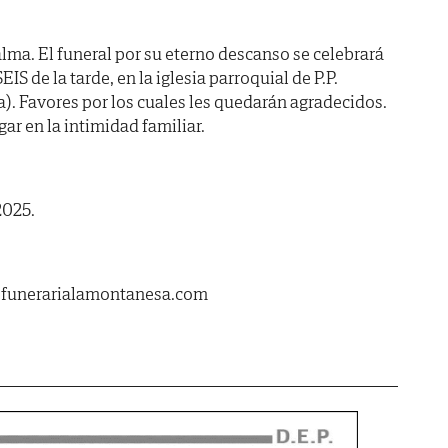
lma. El funeral por su eterno descanso se celebrará
EIS de la tarde, en la iglesia parroquial de P.P.
). Favores por los cuales les quedarán agradecidos.
gar en la intimidad familiar.
2025.
.funerarialamontanesa.com