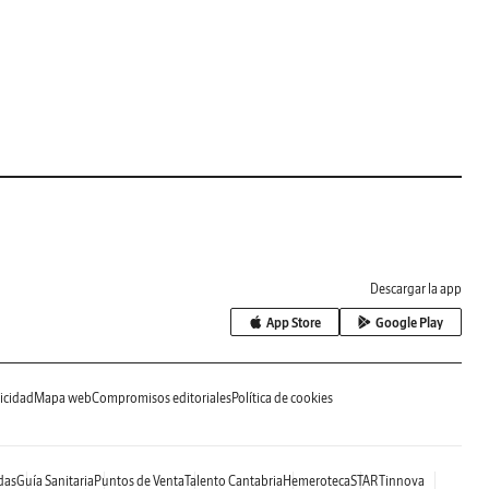
Descargar la app
App Store
Google Play
icidad
Mapa web
Compromisos editoriales
Política de cookies
das
Guía Sanitaria
Puntos de Venta
Talento Cantabria
Hemeroteca
STARTinnova