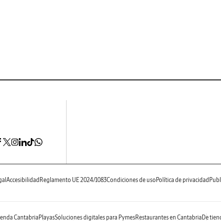
gal
Accesibilidad
Reglamento UE 2024/1083
Condiciones de uso
Política de privacidad
Publ
enda Cantabria
Playas
Soluciones digitales para Pymes
Restaurantes en Cantabria
De tien