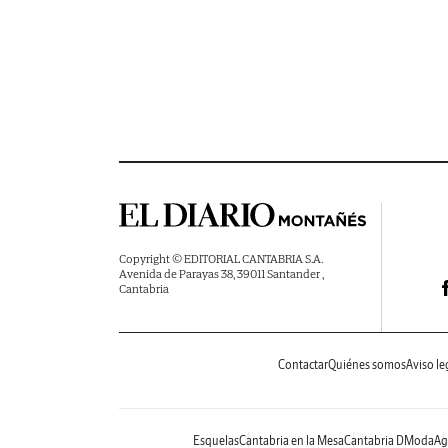
Copyright © EDITORIAL CANTABRIA S.A.
Avenida de Parayas 38, 39011 Santander ,
Cantabria
Contactar
Quiénes somos
Aviso le
Esquelas
Cantabria en la Mesa
Cantabria DModa
Ag