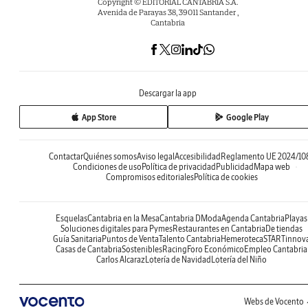
Copyright © EDITORIAL CANTABRIA S.A.
Avenida de Parayas 38, 39011 Santander ,
Cantabria
Descargar la app
App Store
Google Play
Contactar
Quiénes somos
Aviso legal
Accesibilidad
Reglamento UE 2024/10
Condiciones de uso
Política de privacidad
Publicidad
Mapa web
Compromisos editoriales
Política de cookies
Esquelas
Cantabria en la Mesa
Cantabria DModa
Agenda Cantabria
Playas
Soluciones digitales para Pymes
Restaurantes en Cantabria
De tiendas
Guía Sanitaria
Puntos de Venta
Talento Cantabria
Hemeroteca
STARTinnov
Casas de Cantabria
Sostenibles
Racing
Foro Económico
Empleo Cantabria
Carlos Alcaraz
Lotería de Navidad
Lotería del Niño
Webs de Vocento