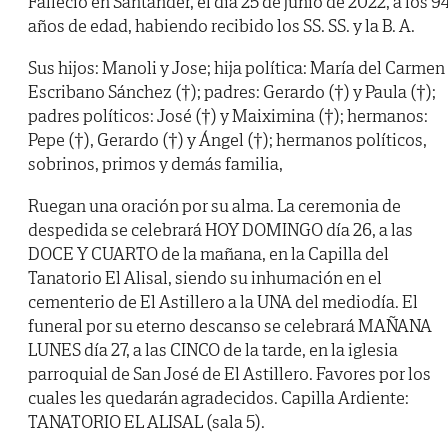
Falleció en Santander, el día 25 de junio de 2022, a los 9
años de edad, habiendo recibido los SS. SS. y la B. A.
Sus hijos: Manoli y Jose; hija política: María del Carmen
Escribano Sánchez (†); padres: Gerardo (†) y Paula (†);
padres políticos: José (†) y Maiximina (†); hermanos:
Pepe (†), Gerardo (†) y Ángel (†); hermanos políticos,
sobrinos, primos y demás familia,
Ruegan una oración por su alma. La ceremonia de
despedida se celebrará HOY DOMINGO día 26, a las
DOCE Y CUARTO de la mañana, en la Capilla del
Tanatorio El Alisal, siendo su inhumación en el
cementerio de El Astillero a la UNA del mediodía. El
funeral por su eterno descanso se celebrará MAÑANA
LUNES día 27, a las CINCO de la tarde, en la iglesia
parroquial de San José de El Astillero. Favores por los
cuales les quedarán agradecidos. Capilla Ardiente:
TANATORIO EL ALISAL (sala 5).