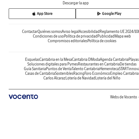
Descargar la app
App Store
Google Play
Contactar
Quiénes somos
Aviso legal
Accesibilidad
Reglamento UE 2024/10
Condiciones de uso
Política de privacidad
Publicidad
Mapa web
Compromisos editoriales
Política de cookies
Esquelas
Cantabria en la Mesa
Cantabria DModa
Agenda Cantabria
Playas
Soluciones digitales para Pymes
Restaurantes en Cantabria
De tiendas
Guía Sanitaria
Puntos de Venta
Talento Cantabria
Hemeroteca
STARTinnov
Casas de Cantabria
Sostenibles
Racing
Foro Económico
Empleo Cantabria
Carlos Alcaraz
Lotería de Navidad
Lotería del Niño
Webs de Vocento