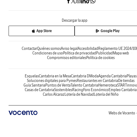
Descargar la app
App Store
Google Play
Contactar
Quiénes somos
Aviso legal
Accesibilidad
Reglamento UE 2024/10
Condiciones de uso
Política de privacidad
Publicidad
Mapa web
Compromisos editoriales
Política de cookies
Esquelas
Cantabria en la Mesa
Cantabria DModa
Agenda Cantabria
Playas
Soluciones digitales para Pymes
Restaurantes en Cantabria
De tiendas
Guía Sanitaria
Puntos de Venta
Talento Cantabria
Hemeroteca
STARTinnov
Casas de Cantabria
Sostenibles
Racing
Foro Económico
Empleo Cantabria
Carlos Alcaraz
Lotería de Navidad
Lotería del Niño
Webs de Vocento