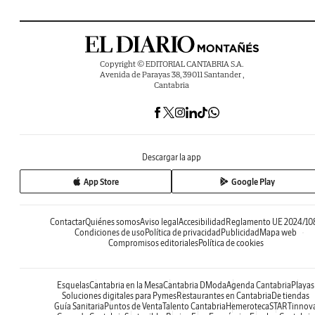
Copyright © EDITORIAL CANTABRIA S.A.
Avenida de Parayas 38, 39011 Santander ,
Cantabria
Descargar la app
App Store
Google Play
Contactar
Quiénes somos
Aviso legal
Accesibilidad
Reglamento UE 2024/10
Condiciones de uso
Política de privacidad
Publicidad
Mapa web
Compromisos editoriales
Política de cookies
Esquelas
Cantabria en la Mesa
Cantabria DModa
Agenda Cantabria
Playas
Soluciones digitales para Pymes
Restaurantes en Cantabria
De tiendas
Guía Sanitaria
Puntos de Venta
Talento Cantabria
Hemeroteca
STARTinnov