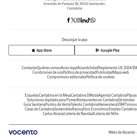
Avenida de Parayas 38, 39011 Santander ,
Cantabria
Descargar la app
App Store
Google Play
Contactar
Quiénes somos
Aviso legal
Accesibilidad
Reglamento UE 2024/10
Condiciones de uso
Política de privacidad
Publicidad
Mapa web
Compromisos editoriales
Política de cookies
Esquelas
Cantabria en la Mesa
Cantabria DModa
Agenda Cantabria
Playas
Soluciones digitales para Pymes
Restaurantes en Cantabria
De tiendas
Guía Sanitaria
Puntos de Venta
Talento Cantabria
Hemeroteca
STARTinnov
Casas de Cantabria
Sostenibles
Racing
Foro Económico
Empleo Cantabria
Carlos Alcaraz
Lotería de Navidad
Lotería del Niño
Webs de Vocento