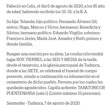
Falleció en Celis, el día 6 de agosto de 2020, a los 81 año
de edad, habiendo recibido los SS. SS. y la B. A.
Su hija: Yolanda; hijo político: Fernando Álvarez Gil;
nietos: Hugo, Marcos y Víctor; hermanos: Benedicta y
Silvino; hermano político: Eduardo Virgilio; sobrinos:
Francisco Javier, María José, Amador y Ruth; primos y
demás familia,
Ruegan una oración por su alma. La conducción tendrá
lugar HOY, VIERNES, a las SEIS Y MEDIA de la tarde,
desde el tanatorio, a la iglesia parroquial de Tudanca,
donde a las SIETE, se celebrará el funeral de cuerpo
presente, siendo a continuación su inhumación en el
cementerio de dicho pueblo. Favores por los cuales les
quedarán agradecidos. Capilla ardiente: TANATORIO D
PUENTENANSA (sala 1) (Límite máximo 15 personas).
Santander - Tudanca, 7 de agosto de 2020.