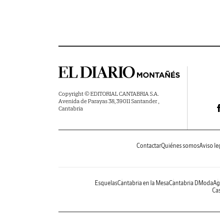
Copyright © EDITORIAL CANTABRIA S.A.
Avenida de Parayas 38, 39011 Santander ,
Cantabria
Contactar
Quiénes somos
Aviso le
Esquelas
Cantabria en la Mesa
Cantabria DModa
Ag
Cas