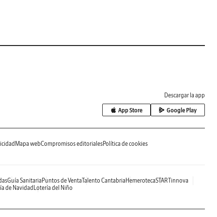
Descargar la app
App Store
Google Play
icidad
Mapa web
Compromisos editoriales
Política de cookies
das
Guía Sanitaria
Puntos de Venta
Talento Cantabria
Hemeroteca
STARTinnova
ía de Navidad
Lotería del Niño