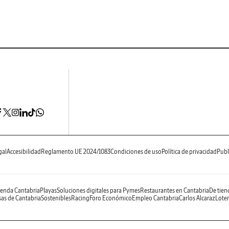
gal
Accesibilidad
Reglamento UE 2024/1083
Condiciones de uso
Política de privacidad
Publ
enda Cantabria
Playas
Soluciones digitales para Pymes
Restaurantes en Cantabria
De tien
as de Cantabria
Sostenibles
Racing
Foro Económico
Empleo Cantabria
Carlos Alcaraz
Loter