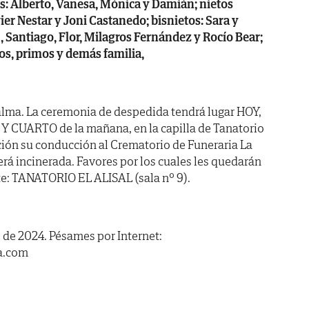
os: Alberto, Vanesa, Mónica y Damián; nietos
ier Nestar y Joni Castanedo; bisnietos: Sara y
 Santiago, Flor, Milagros Fernández y Rocío Bear;
os, primos y demás familia,
alma. La ceremonia de despedida tendrá lugar HOY,
 Y CUARTO de la mañana, en la capilla de Tanatorio
ación su conducción al Crematorio de Funeraria La
á incinerada. Favores por los cuales les quedarán
te: TANATORIO EL ALISAL (sala nº 9).
 de 2024. Pésames por Internet:
a.com