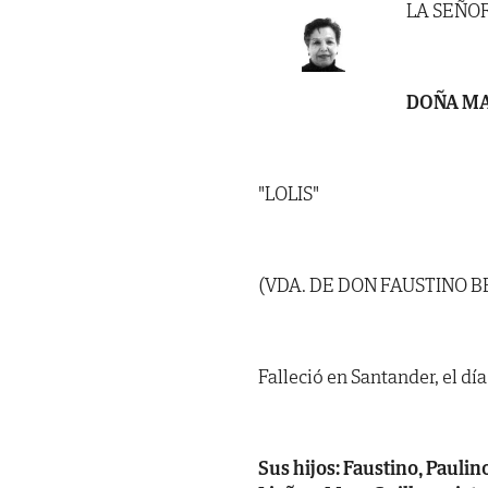
LA SEÑO
DOÑA MA
"LOLIS"
(VDA. DE DON FAUSTINO 
Falleció en Santander, el dí
Sus hijos: Faustino, Paulino 