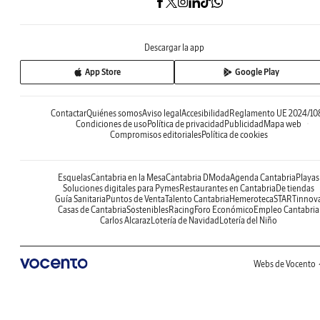
Descargar la app
App Store
Google Play
Contactar
Quiénes somos
Aviso legal
Accesibilidad
Reglamento UE 2024/10
Condiciones de uso
Política de privacidad
Publicidad
Mapa web
Compromisos editoriales
Política de cookies
Esquelas
Cantabria en la Mesa
Cantabria DModa
Agenda Cantabria
Playas
Soluciones digitales para Pymes
Restaurantes en Cantabria
De tiendas
Guía Sanitaria
Puntos de Venta
Talento Cantabria
Hemeroteca
STARTinnov
Casas de Cantabria
Sostenibles
Racing
Foro Económico
Empleo Cantabria
Carlos Alcaraz
Lotería de Navidad
Lotería del Niño
Webs de Vocento