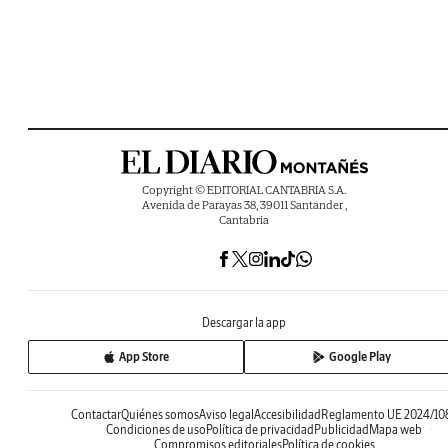
Copyright © EDITORIAL CANTABRIA S.A.
Avenida de Parayas 38, 39011 Santander ,
Cantabria
Descargar la app
App Store
Google Play
Contactar
Quiénes somos
Aviso legal
Accesibilidad
Reglamento UE 2024/10
Condiciones de uso
Política de privacidad
Publicidad
Mapa web
Compromisos editoriales
Política de cookies