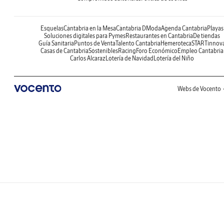
Esquelas
Cantabria en la Mesa
Cantabria DModa
Agenda Cantabria
Playas
Soluciones digitales para Pymes
Restaurantes en Cantabria
De tiendas
Guía Sanitaria
Puntos de Venta
Talento Cantabria
Hemeroteca
STARTinnov
Casas de Cantabria
Sostenibles
Racing
Foro Económico
Empleo Cantabria
Carlos Alcaraz
Lotería de Navidad
Lotería del Niño
Webs de Vocento