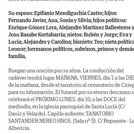
Su esposo: Epifanio Mendiguchía Castro; hijos:
Fernando Javier, Ana, Sonia y Silvia; hijos políticos:
Enrique Gómez Lera, Alejandro Martínez Ballesteros 
Josu Basabe Kortabarria; nietos: Rubén y Jorge; Eva y
Lucía; Alejandro y Carolina; bisnieto: Teo; nieta política
Leonor; hermanos políticos, sobrinos, primos y demá
familia,
Ruegan una oración por su alma. La conducción del
cadáver tendrá lugar MAÑANA, VIERNES, día 7, a las DI
de la mañana, desde el tanatorio al cementerio de Cirie
para su inhumación. El funeral por su eterno descanso 
celebrará el PRÓXIMO LUNES. día 10, a las DOCE del
mediodía, en la iglesia parroquial de Santa Lucía (C/
Daoiz y Velarde). Capilla ardiente: TANATORIO
SANTANDER NEREO HNOS. (Sala nº 3). C/ Repuente - L
Albericia.