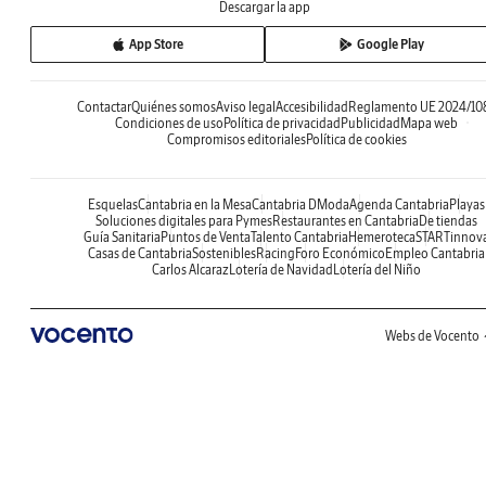
Descargar la app
App Store
Google Play
Contactar
Quiénes somos
Aviso legal
Accesibilidad
Reglamento UE 2024/10
Condiciones de uso
Política de privacidad
Publicidad
Mapa web
Compromisos editoriales
Política de cookies
Esquelas
Cantabria en la Mesa
Cantabria DModa
Agenda Cantabria
Playas
Soluciones digitales para Pymes
Restaurantes en Cantabria
De tiendas
Guía Sanitaria
Puntos de Venta
Talento Cantabria
Hemeroteca
STARTinnov
Casas de Cantabria
Sostenibles
Racing
Foro Económico
Empleo Cantabria
Carlos Alcaraz
Lotería de Navidad
Lotería del Niño
Webs de Vocento