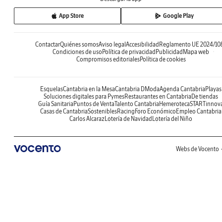
App Store
Google Play
Contactar
Quiénes somos
Aviso legal
Accesibilidad
Reglamento UE 2024/10
Condiciones de uso
Política de privacidad
Publicidad
Mapa web
Compromisos editoriales
Política de cookies
Esquelas
Cantabria en la Mesa
Cantabria DModa
Agenda Cantabria
Playas
Soluciones digitales para Pymes
Restaurantes en Cantabria
De tiendas
Guía Sanitaria
Puntos de Venta
Talento Cantabria
Hemeroteca
STARTinnov
Casas de Cantabria
Sostenibles
Racing
Foro Económico
Empleo Cantabria
Carlos Alcaraz
Lotería de Navidad
Lotería del Niño
Webs de Vocento