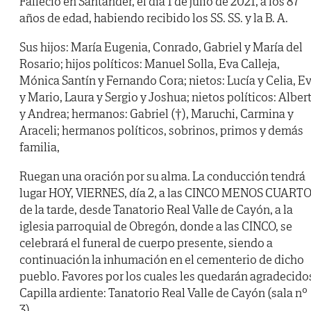
Falleció en Santander, el día 1 de julio de 2021, a los 87
años de edad, habiendo recibido los SS. SS. y la B. A.
Sus hijos: María Eugenia, Conrado, Gabriel y María del
Rosario; hijos políticos: Manuel Solla, Eva Calleja,
Mónica Santín y Fernando Cora; nietos: Lucía y Celia, E
y Mario, Laura y Sergio y Joshua; nietos políticos: Alber
y Andrea; hermanos: Gabriel (†), Maruchi, Carmina y
Araceli; hermanos políticos, sobrinos, primos y demás
familia,
Ruegan una oración por su alma. La conducción tendrá
lugar HOY, VIERNES, día 2, a las CINCO MENOS CUART
de la tarde, desde Tanatorio Real Valle de Cayón, a la
iglesia parroquial de Obregón, donde a las CINCO, se
celebrará el funeral de cuerpo presente, siendo a
continuación la inhumación en el cementerio de dicho
pueblo. Favores por los cuales les quedarán agradecido
Capilla ardiente: Tanatorio Real Valle de Cayón (sala nº
3).