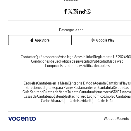
Descargar la app
App Store
Google Play
Contactar
Quiénes somos
Aviso legal
Accesibilidad
Reglamento UE 2024/10
Condiciones de uso
Política de privacidad
Publicidad
Mapa web
Compromisos editoriales
Política de cookies
Esquelas
Cantabria en la Mesa
Cantabria DModa
Agenda Cantabria
Playas
Soluciones digitales para Pymes
Restaurantes en Cantabria
De tiendas
Guía Sanitaria
Puntos de Venta
Talento Cantabria
Hemeroteca
STARTinnov
Casas de Cantabria
Sostenibles
Racing
Foro Económico
Empleo Cantabria
Carlos Alcaraz
Lotería de Navidad
Lotería del Niño
Webs de Vocento