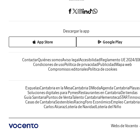
Descargar la app
App Store
Google Play
Contactar
Quiénes somos
Aviso legal
Accesibilidad
Reglamento UE 2024/10
Condiciones de uso
Política de privacidad
Publicidad
Mapa web
Compromisos editoriales
Política de cookies
Esquelas
Cantabria en la Mesa
Cantabria DModa
Agenda Cantabria
Playas
Soluciones digitales para Pymes
Restaurantes en Cantabria
De tiendas
Guía Sanitaria
Puntos de Venta
Talento Cantabria
Hemeroteca
STARTinnov
Casas de Cantabria
Sostenibles
Racing
Foro Económico
Empleo Cantabria
Carlos Alcaraz
Lotería de Navidad
Lotería del Niño
Webs de Vocento