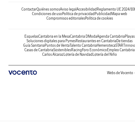
Contactar
Quiénes somos
Aviso legal
Accesibilidad
Reglamento UE 2024/10
Condiciones de uso
Política de privacidad
Publicidad
Mapa web
Compromisos editoriales
Política de cookies
Esquelas
Cantabria en la Mesa
Cantabria DModa
Agenda Cantabria
Playas
Soluciones digitales para Pymes
Restaurantes en Cantabria
De tiendas
Guía Sanitaria
Puntos de Venta
Talento Cantabria
Hemeroteca
STARTinnov
Casas de Cantabria
Sostenibles
Racing
Foro Económico
Empleo Cantabria
Carlos Alcaraz
Lotería de Navidad
Lotería del Niño
Webs de Vocento