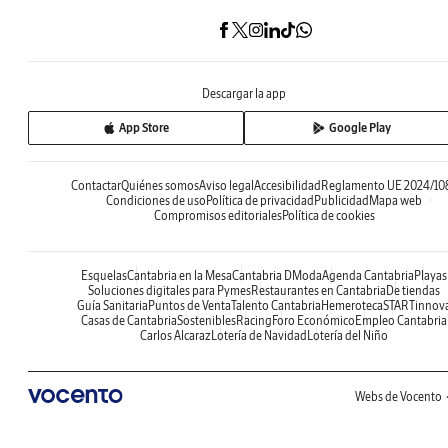
Descargar la app
App Store
Google Play
Contactar
Quiénes somos
Aviso legal
Accesibilidad
Reglamento UE 2024/10
Condiciones de uso
Política de privacidad
Publicidad
Mapa web
Compromisos editoriales
Política de cookies
Esquelas
Cantabria en la Mesa
Cantabria DModa
Agenda Cantabria
Playas
Soluciones digitales para Pymes
Restaurantes en Cantabria
De tiendas
Guía Sanitaria
Puntos de Venta
Talento Cantabria
Hemeroteca
STARTinnov
Casas de Cantabria
Sostenibles
Racing
Foro Económico
Empleo Cantabria
Carlos Alcaraz
Lotería de Navidad
Lotería del Niño
Webs de Vocento