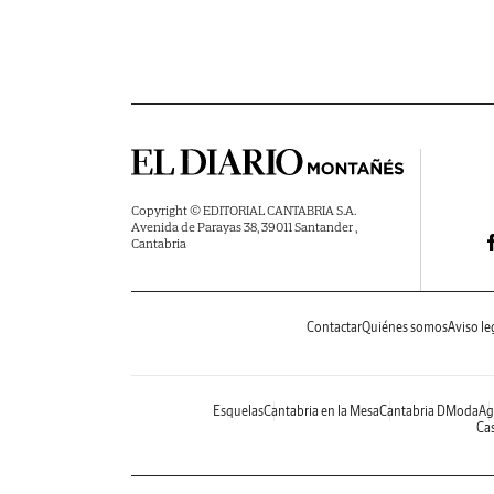
Copyright © EDITORIAL CANTABRIA S.A.
Avenida de Parayas 38, 39011 Santander ,
Cantabria
Contactar
Quiénes somos
Aviso le
Esquelas
Cantabria en la Mesa
Cantabria DModa
Ag
Cas