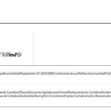
gal
Accesibilidad
Reglamento UE 2024/1083
Condiciones de uso
Política de privacidad
Publ
enda Cantabria
Playas
Soluciones digitales para Pymes
Restaurantes en Cantabria
De tien
as de Cantabria
Sostenibles
Racing
Foro Económico
Empleo Cantabria
Carlos Alcaraz
Loter