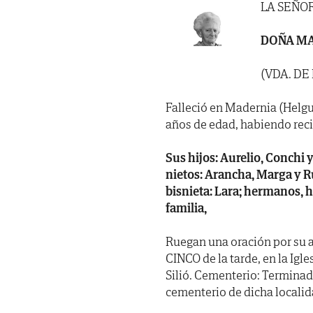
LA SEÑO
DOÑA MA
(VDA. DE
Falleció en Madernia (Helgu
años de edad, habiendo recibi
Sus hijos: Aurelio, Conchi y
nietos: Arancha, Marga y Ru
bisnieta: Lara; hermanos, 
familia,
Ruegan una oración por su 
CINCO de la tarde, en la I
Silió. Cementerio: Terminada
cementerio de dicha localid