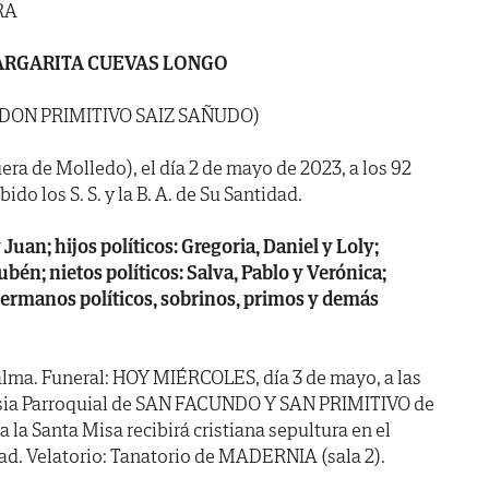
RA
RGARITA CUEVAS LONGO
 DON PRIMITIVO SAIZ SAÑUDO)
era de Molledo), el día 2 de mayo de 2023, a los 92
do los S. S. y la B. A. de Su Santidad.
 Juan; hijos políticos: Gregoria, Daniel y Loly;
bén; nietos políticos: Salva, Pablo y Verónica;
hermanos políticos, sobrinos, primos y demás
alma. Funeral: HOY MIÉRCOLES, día 3 de mayo, a las
glesia Parroquial de SAN FACUNDO Y SAN PRIMITIVO de
 la Santa Misa recibirá cristiana sepultura en el
ad. Velatorio: Tanatorio de MADERNIA (sala 2).