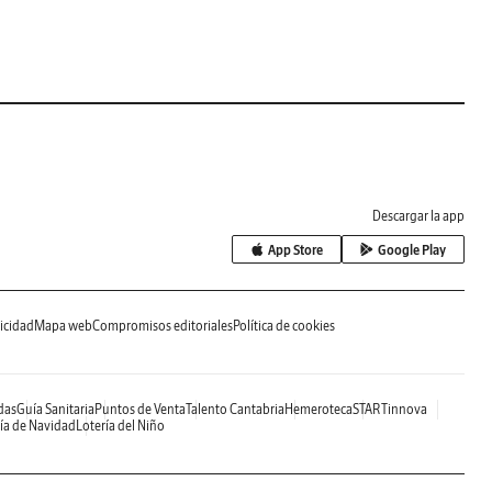
Descargar la app
App Store
Google Play
icidad
Mapa web
Compromisos editoriales
Política de cookies
das
Guía Sanitaria
Puntos de Venta
Talento Cantabria
Hemeroteca
STARTinnova
ía de Navidad
Lotería del Niño