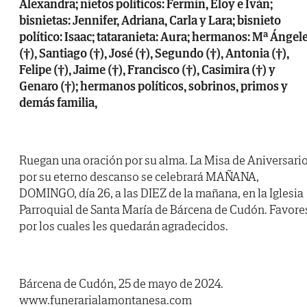
Alexandra; nietos políticos: Fermín, Eloy e Iván;
bisnietas: Jennifer, Adriana, Carla y Lara; bisnieto
político: Isaac; tataranieta: Aura; hermanos: Mª Ángel
(†), Santiago (†), José (†), Segundo (†), Antonia (†),
Felipe (†), Jaime (†), Francisco (†), Casimira (†) y
Genaro (†); hermanos políticos, sobrinos, primos y
demás familia,
Ruegan una oración por su alma. La Misa de Aniversari
por su eterno descanso se celebrará MAÑANA,
DOMINGO, día 26, a las DIEZ de la mañana, en la Iglesia
Parroquial de Santa María de Bárcena de Cudón. Favore
por los cuales les quedarán agradecidos.
Bárcena de Cudón, 25 de mayo de 2024.
www.funerarialamontanesa.com