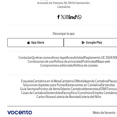
Avenida de Parayas 38, 39011 Santander ,
Cantabria
Descargar la app
App Store
Google Play
Contactar
Quiénes somos
Aviso legal
Accesibilidad
Reglamento UE 2024/10
Condiciones de uso
Política de privacidad
Publicidad
Mapa web
Compromisos editoriales
Política de cookies
Esquelas
Cantabria en la Mesa
Cantabria DModa
Agenda Cantabria
Playas
Soluciones digitales para Pymes
Restaurantes en Cantabria
De tiendas
Guía Sanitaria
Puntos de Venta
Talento Cantabria
Hemeroteca
STARTinnov
Casas de Cantabria
Sostenibles
Racing
Foro Económico
Empleo Cantabria
Carlos Alcaraz
Lotería de Navidad
Lotería del Niño
Webs de Vocento