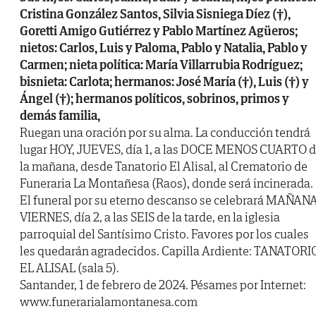
Cristina González Santos, Silvia Sisniega Díez (†),
Goretti Amigo Gutiérrez y Pablo Martínez Agüeros;
nietos: Carlos, Luis y Paloma, Pablo y Natalia, Pablo y
Carmen; nieta política: María Villarrubia Rodríguez;
bisnieta: Carlota; hermanos: José María (†), Luis (†) y
Ángel (†); hermanos políticos, sobrinos, primos y
demás familia,
Ruegan una oración por su alma. La conducción tendrá
lugar HOY, JUEVES, día 1, a las DOCE MENOS CUARTO 
la mañana, desde Tanatorio El Alisal, al Crematorio de
Funeraria La Montañesa (Raos), donde será incinerada.
El funeral por su eterno descanso se celebrará MAÑANA
VIERNES, día 2, a las SEIS de la tarde, en la iglesia
parroquial del Santísimo Cristo. Favores por los cuales
les quedarán agradecidos. Capilla Ardiente: TANATORI
EL ALISAL (sala 5).
Santander, 1 de febrero de 2024. Pésames por Internet:
www.funerarialamontanesa.com