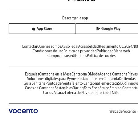
Descargar la app
App Store
Google Play
Contactar
Quiénes somos
Aviso legal
Accesibilidad
Reglamento UE 2024/10
Condiciones de uso
Política de privacidad
Publicidad
Mapa web
Compromisos editoriales
Política de cookies
Esquelas
Cantabria en la Mesa
Cantabria DModa
Agenda Cantabria
Playas
Soluciones digitales para Pymes
Restaurantes en Cantabria
De tiendas
Guía Sanitaria
Puntos de Venta
Talento Cantabria
Hemeroteca
STARTinnov
Casas de Cantabria
Sostenibles
Racing
Foro Económico
Empleo Cantabria
Carlos Alcaraz
Lotería de Navidad
Lotería del Niño
Webs de Vocento