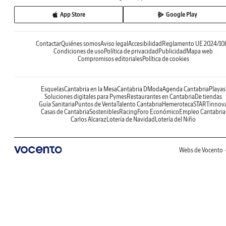
App Store
Google Play
Contactar
Quiénes somos
Aviso legal
Accesibilidad
Reglamento UE 2024/10
Condiciones de uso
Política de privacidad
Publicidad
Mapa web
Compromisos editoriales
Política de cookies
Esquelas
Cantabria en la Mesa
Cantabria DModa
Agenda Cantabria
Playas
Soluciones digitales para Pymes
Restaurantes en Cantabria
De tiendas
Guía Sanitaria
Puntos de Venta
Talento Cantabria
Hemeroteca
STARTinnov
Casas de Cantabria
Sostenibles
Racing
Foro Económico
Empleo Cantabria
Carlos Alcaraz
Lotería de Navidad
Lotería del Niño
Webs de Vocento