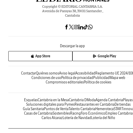
Copyright © EDITORIAL CANTABRIA S.A.
Avenida de Parayas 38, 39011 Santander ,
Cantabria
Descargar la app
App Store
Google Play
Contactar
Quiénes somos
Aviso legal
Accesibilidad
Reglamento UE 2024/10
Condiciones de uso
Política de privacidad
Publicidad
Mapa web
Compromisos editoriales
Política de cookies
Esquelas
Cantabria en la Mesa
Cantabria DModa
Agenda Cantabria
Playas
Soluciones digitales para Pymes
Restaurantes en Cantabria
De tiendas
Guía Sanitaria
Puntos de Venta
Talento Cantabria
Hemeroteca
STARTinnov
Casas de Cantabria
Sostenibles
Racing
Foro Económico
Empleo Cantabria
Carlos Alcaraz
Lotería de Navidad
Lotería del Niño