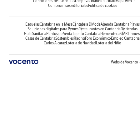
Condiciones de uso
Política de privacidad
Publicidad
Mapa web
Compromisos editoriales
Política de cookies
Esquelas
Cantabria en la Mesa
Cantabria DModa
Agenda Cantabria
Playas
Soluciones digitales para Pymes
Restaurantes en Cantabria
De tiendas
Guía Sanitaria
Puntos de Venta
Talento Cantabria
Hemeroteca
STARTinnov
Casas de Cantabria
Sostenibles
Racing
Foro Económico
Empleo Cantabria
Carlos Alcaraz
Lotería de Navidad
Lotería del Niño
Webs de Vocento